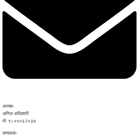
अध्यक्षः
अनिल अधिकारी
मो. ९८५५०६२५३७
सम्पादकः