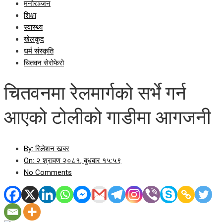
मनोरञ्जन
शिक्षा
स्वास्थ्य
खेलकुद
धर्म संस्कृति
चितवन सेरोफेरो
चितवनमा रेलमार्गको सर्भे गर्न
आएको टोलीको गाडीमा आगजनी
By:
रिलेशन खबर
On:
२ श्रावण २०८१, बुधबार १५:५९
No Comments