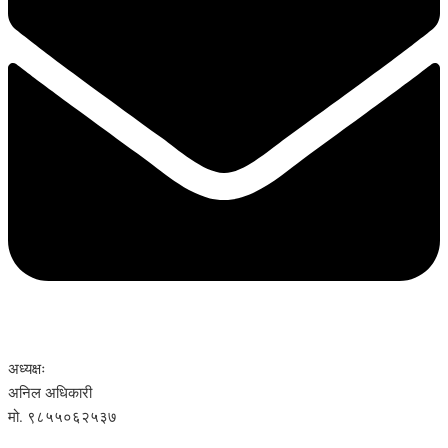
अध्यक्षः
अनिल अधिकारी
मो. ९८५५०६२५३७