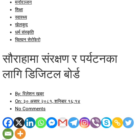
मनोरञ्जन
शिक्षा
स्वास्थ्य
खेलकुद
धर्म संस्कृति
चितवन सेरोफेरो
सौराहामा संरक्षण र पर्यटनका
लागि डिजिटल बोर्ड
By:
रिलेशन खबर
On:
३० असार २०८१, शनिबार १६:१४
No Comments