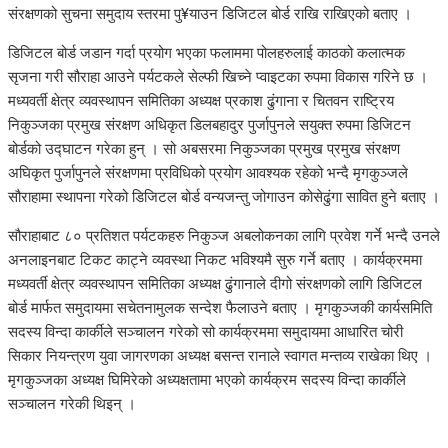
संरक्षणको सुचना समुदाय स्तरमा पु¥याउन डिजिटल बोर्ड राखि राखिएको बताए ।
डिजिटल बोर्ड जडान गर्दा प्रयोग भएका फलाममा पोलहरुलाई काठको कलात्मक
सृजना गरी सौराहा आउने पर्यटकले सेल्फी खिच्ने प्वाइटका रुपमा विकास गरिने छ ।
मध्यवर्ती क्षेत्र व्यवस्थापन समितिका अध्यक्ष प्रकाश ढुंगाना र चितवन राष्ट्रिय
निकुञ्जका प्रमुख संरक्षण अधिकृत डिलबहादुर पुर्जापुनले सयुक्त रुपमा डिजिटन
बोर्डको उद्घाटन गरेका हुन् । सो अबसरमा निकुञ्जका प्रमुख प्रमुख संरक्षण
अघिकृत पुर्जापुनले संरक्षणमा प्रविधिको प्रयोग आवश्यक रहेको भन्दै मृगकुञ्जले
सौराहामा स्थापना गरेको डिजिटल बोर्ड वन्यजन्तु जोगाउन कोसेढुंगा सावित हुने बताए ।
सौराहाबाट ८० प्रतिशत पर्यटकहरु निकुञ्ज अबलोकनका लागि प्रवेश गर्ने भन्दै उनले
अनलाइनबाट टिकट काट्ने व्यवस्था निकट भविश्यमै सुरु गर्ने बताए । कार्यक्रममा
मध्यवर्ती क्षेत्र व्यवस्थापन समितिका अध्यक्ष ढुंगानाले दीगो संरक्षणको लागि डिजिटल
बोर्ड मार्फत समुदायमा सचेतनामुलक सन्देश फैलाउने बताए । मृगकुञ्जकी कार्यसमिति
सदस्य विन्दा कार्कीले सञ्चालन गरेको सो कार्यक्रममा समुदायमा आधारित चोरी
सिकार नियन्त्रण युवा जागरणका अध्यक्ष बसन्त रानाले स्वागत मन्तव्य राखेका थिए ।
मृगकुञ्जका अध्यक्ष घिमिरेको अध्यक्षतामा भएको कार्यक्रम सदस्य विन्दा कार्कीले
सञ्चालन गरेकी थिइन् ।