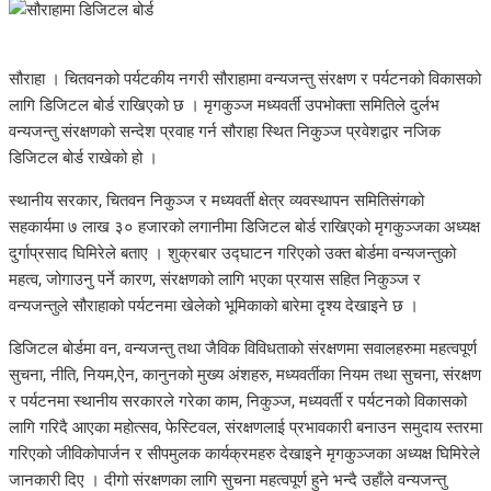
सौराहा । चितवनको पर्यटकीय नगरी सौराहामा वन्यजन्तु संरक्षण र पर्यटनको विकासको
लागि डिजिटल बोर्ड राखिएको छ । मृगकुञ्ज मध्यवर्ती उपभोक्ता समितिले दुर्लभ
वन्यजन्तु संरक्षणको सन्देश प्रवाह गर्न सौराहा स्थित निकुञ्ज प्रवेशद्वार नजिक
डिजिटल बोर्ड राखेको हो ।
स्थानीय सरकार, चितवन निकुञ्ज र मध्यवर्ती क्षेत्र व्यवस्थापन समितिसंगको
सहकार्यमा ७ लाख ३० हजारको लगानीमा डिजिटल बोर्ड राखिएको मृगकुञ्जका अध्यक्ष
दुर्गाप्रसाद घिमिरेले बताए । शुक्रबार उद्घाटन गरिएको उक्त बोर्डमा वन्यजन्तुको
महत्व, जोगाउनु पर्ने कारण, संरक्षणको लागि भएका प्रयास सहित निकुञ्ज र
वन्यजन्तुले सौराहाको पर्यटनमा खेलेको भूमिकाको बारेमा दृश्य देखाइने छ ।
डिजिटल बोर्डमा वन, वन्यजन्तु तथा जैविक विविधताको संरक्षणमा सवालहरुमा महत्वपूर्ण
सुचना, नीति, नियम,ऐन, कानुनको मुख्य अंशहरु, मध्यवर्तीका नियम तथा सुचना, संरक्षण
र पर्यटनमा स्थानीय सरकारले गरेका काम, निकुञ्ज, मध्यवर्ती र पर्यटनको विकासको
लागि गरिदै आएका महोत्सव, फेस्टिवल, संरक्षणलाई प्रभावकारी बनाउन समुदाय स्तरमा
गरिएको जीविकोपार्जन र सीपमुलक कार्यक्रमहरु देखाइने मृगकुञ्जका अध्यक्ष घिमिरेले
जानकारी दिए । दीगो संरक्षणका लागि सुचना महत्वपूर्ण हुने भन्दै उहाँले वन्यजन्तु