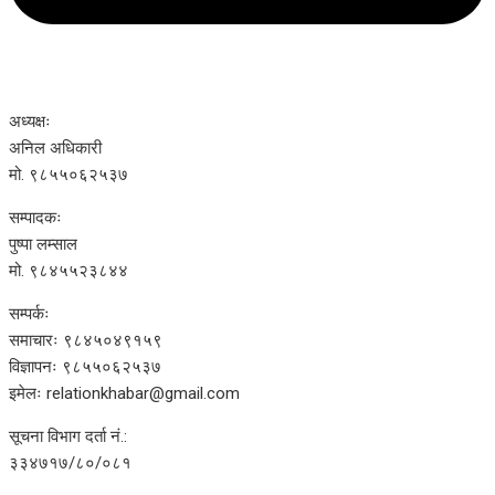
अध्यक्षः
अनिल अधिकारी
मो. ९८५५०६२५३७
सम्पादकः
पुष्पा लम्साल
मो. ९८४५५२३८४४
सम्पर्कः
समाचारः ९८४५०४९१५९
विज्ञापनः ९८५५०६२५३७
इमेलः relationkhabar@gmail.com
सूचना विभाग दर्ता नं.:
३३४७१७/८०/०८१