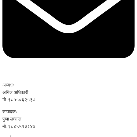
अध्यक्षः
अनिल अधिकारी
मो. ९८५५०६२५३७
सम्पादकः
पुष्पा लम्साल
मो. ९८४५५२३८४४