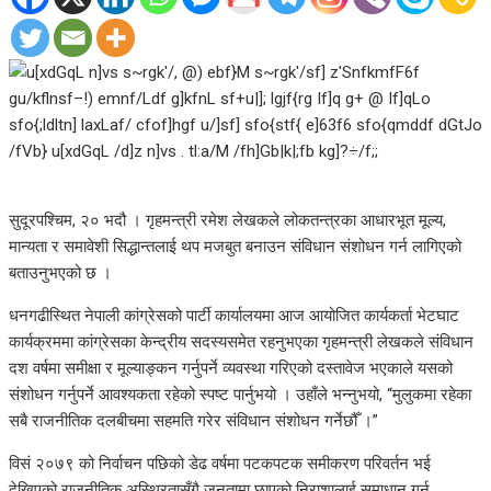
सुदूरपश्चिम, २० भदौ । गृहमन्त्री रमेश लेखकले लोकतन्त्रका आधारभूत मूल्य,
मान्यता र समावेशी सिद्धान्तलाई थप मजबुत बनाउन संविधान संशोधन गर्न लागिएको
बताउनुभएको छ ।
धनगढीस्थित नेपाली कांग्रेसको पार्टी कार्यालयमा आज आयोजित कार्यकर्ता भेटघाट
कार्यक्रममा कांग्रेसका केन्द्रीय सदस्यसमेत रहनुभएका गृहमन्त्री लेखकले संविधान
दश वर्षमा समीक्षा र मूल्याङ्कन गर्नुपर्ने व्यवस्था गरिएको दस्तावेज भएकाले यसको
संशोधन गर्नुपर्ने आवश्यकता रहेको स्पष्ट पार्नुभयो । उहाँले भन्नुभयो, “मुलुकमा रहेका
सबै राजनीतिक दलबीचमा सहमति गरेर संविधान संशोधन गर्नेछौँ ।”
विसं २०७९ को निर्वाचन पछिको डेढ वर्षमा पटकपटक समीकरण परिवर्तन भई
देखिएको राजनीतिक अस्थिरतासँगै जनतामा छाएको निराशालाई समाधान गर्न