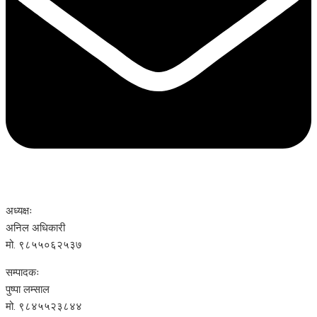
अध्यक्षः
अनिल अधिकारी
मो. ९८५५०६२५३७
सम्पादकः
पुष्पा लम्साल
मो. ९८४५५२३८४४