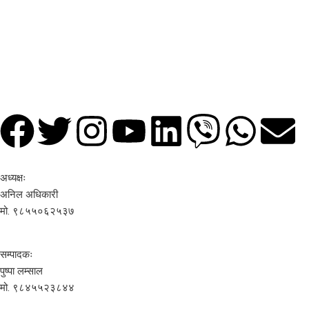
अध्यक्षः
अनिल अधिकारी
मो. ९८५५०६२५३७
सम्पादकः
पुष्पा लम्साल
मो. ९८४५५२३८४४