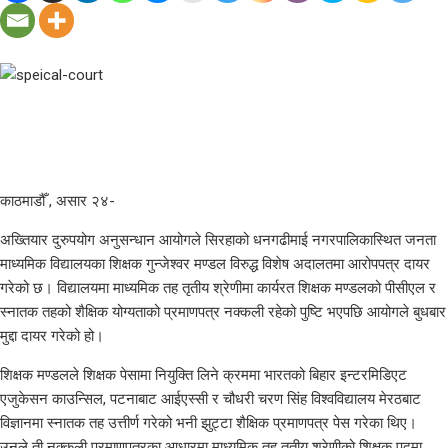
काठमाडौँ , असार २४-
अख्तियार दुरुपयोग अनुसन्धान आयोगले सिरहाको धनगढीमाई नगरपालिकास्थित जनता
माध्यमिक विद्यालयका शिक्षक गुन्जेश्वर मण्डल विरुद्ध विशेष अदालतमा आरोपपत्र दायर
गरेको छ। विद्यालयमा माध्यमिक तह तृतीय श्रेणीमा कार्यरत शिक्षक मण्डलको पीसीएल र
स्नातक तहको शैक्षिक योग्यताको प्रमाणपत्र नक्कली रहेको पुष्टि भएपछि आयोगले बुधबार
मुद्दा दायर गरेको हो।
शिक्षक मण्डलले शिक्षक पेसामा नियुक्ति लिने क्रममा भारतको बिहार इन्टरमिडिएट
एजुकेसन काउन्सिल, पटनाबाट आईएस्सी र चौधरी चरण सिंह विश्वविद्यालय मेरठबाट
विज्ञानमा स्नातक तह उत्तीर्ण गरेको भनी झुट्टा शैक्षिक प्रमाणपत्र पेस गरेका थिए।
उनले ती नक्कली प्रमाणपत्रका आधारमा माध्यमिक तह तृतीय श्रेणीको शिक्षक पदमा