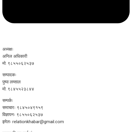
अध्यक्षः
अनिल अधिकारी
मो. ९८५५०६२५३७
सम्पादकः
पुष्पा लम्साल
मो. ९८४५५२३८४४
सम्पर्कः
समाचारः ९८४५०४९१५९
विज्ञापनः ९८५५०६२५३७
इमेलः relationkhabar@gmail.com