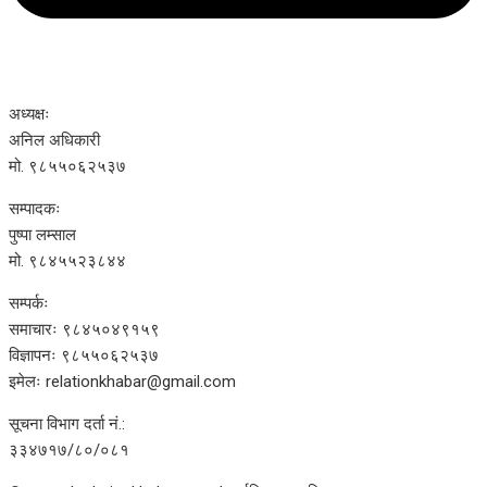
अध्यक्षः
अनिल अधिकारी
मो. ९८५५०६२५३७
सम्पादकः
पुष्पा लम्साल
मो. ९८४५५२३८४४
सम्पर्कः
समाचारः ९८४५०४९१५९
विज्ञापनः ९८५५०६२५३७
इमेलः relationkhabar@gmail.com
सूचना विभाग दर्ता नं.:
३३४७१७/८०/०८१