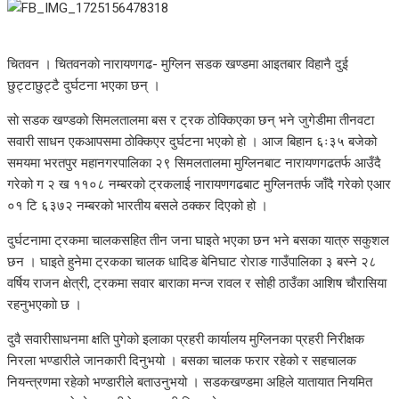
चितवन । चितवनकाे नारायणगढ- मुग्लिन सडक खण्डमा आइतबार विहानै दुई
छुट्टाछुट्टै दुर्घटना भएका छन् ।
साे सडक खण्डकाे सिमलतालमा बस र ट्रक ठोक्किएका छन् भने जुगेडीमा तीनवटा
सवारी साधन एकआपसमा ठाेक्किएर दुर्घटना भएकाे हाे । आज बिहान ६ः३५ बजेको
समयमा भरतपुर महानगरपालिका २९ सिमलतालमा मुग्लिनबाट नारायणगढतर्फ आउँदै
गरेको ग २ ख ११०८ नम्बरको ट्रकलाई नारायणगढबाट मुग्लिनतर्फ जाँदै गरेको एआर
०१ टि ६३७२ नम्बरको भारतीय बसले ठक्कर दिएको हो ।
दुर्घटनामा ट्रकमा चालकसहित तीन जना घाइते भएका छन भने बसका यात्रु सकुशल
छन । घाइते हुनेमा ट्रकका चालक धादिङ बेनिघाट रोराङ गाउँपालिका ३ बस्ने २८
वर्षिय राजन क्षेत्री, ट्रकमा सवार बाराका मन्ज रावल र सोही ठाउँका आशिष चौरासिया
रहनुभएकााे छ ।
दुवै सवारीसाधनमा क्षति पुगेको इलाका प्रहरी कार्यालय मुग्लिनका प्रहरी निरीक्षक
निरला भण्डारीले जानकारी दिनुभयो । बसका चालक फरार रहेको र सहचालक
नियन्त्रणमा रहेको भण्डारीले बताउनुभयो । सडकखण्डमा अहिले यातायात नियमित