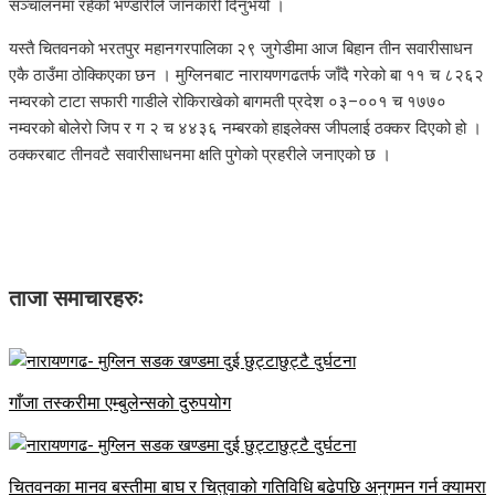
सञ्चालनमा रहेको भण्डारीले जानकारी दिनुभयो ।
यस्तै चितवनको भरतपुर महानगरपालिका २९ जुगेडीमा आज बिहान तीन सवारीसाधन
एकै ठाउँमा ठोक्किएका छन । मुग्लिनबाट नारायणगढतर्फ जाँदै गरेको बा ११ च ८२६२
नम्वरको टाटा सफारी गाडीले रोकिराखेको बागमती प्रदेश ०३–००१ च १७७०
नम्वरको बोलेरो जिप र ग २ च ४४३६ नम्बरको हाइलेक्स जीपलाई ठक्कर दिएको हो ।
ठक्करबाट तीनवटै सवारीसाधनमा क्षति पुगेको प्रहरीले जनाएको छ ।
ताजा समाचारहरुः
गाँजा तस्करीमा एम्बुलेन्सको दुरुपयोग
चितवनका मानव बस्तीमा बाघ र चितुवाको गतिविधि बढेपछि अनुगमन गर्न क्यामरा