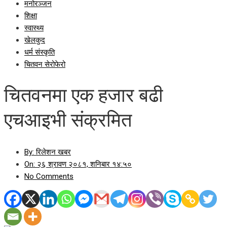
मनोरञ्जन
शिक्षा
स्वास्थ्य
खेलकुद
धर्म संस्कृति
चितवन सेरोफेरो
चितवनमा एक हजार बढी
एचआइभी संक्रमित
By:
रिलेशन खबर
On:
२६ श्रावण २०८१, शनिबार १४:५०
No Comments