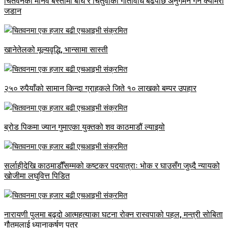
चितवनका मानव बस्तीमा बाघ र चितुवाको गतिविधि बढेपछि अनुगमन गर्न क्यामरा
जडान
खानेतेलको मूल्यवृद्धि, भान्सामा सास्ती
२५० रुपैयाँको सामान किन्दा ग्राहकले जिते १० लाखको बम्पर उपहार
ब्रोड पिकमा ज्यान गुमाएका युक्तको शव काठमाडौं ल्याइयो
सर्लाहीदेखि काठमाडौँसम्मको कष्टकर पदयात्राः भोक र घाउसँग जुध्दै न्यायको
खोजीमा लघुवित्त पिडित
नारायणी पुलमा बढ्दो आत्महत्याका घटना रोक्न रास्वपाको पहल, मन्त्री सोबिता
गौतमलाई ध्यानाकर्षण पत्र