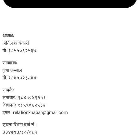
अध्यक्षः
अनिल अधिकारी
मो. ९८५५०६२५३७
सम्पादकः
पुष्पा लम्साल
मो. ९८४५५२३८४४
सम्पर्कः
समाचारः ९८४५०४९१५९
विज्ञापनः ९८५५०६२५३७
इमेलः relationkhabar@gmail.com
सूचना विभाग दर्ता नं.:
३३४७१७/८०/०८१