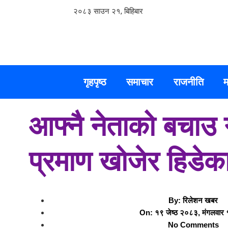
२०८३ साउन २१, बिहिबार
गृहपृष्ठ
समाचार
राजनीति
म
आफ्नै नेताको बचाउ ग
प्रमाण खोजेर हिडेक
By:
रिलेशन खबर
On:
१९ जेष्ठ २०८३, मंगलवार
No Comments