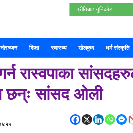
प्रीतिबाट युनिकोड
नोरञ्जन
शिक्षा
स्वास्थ्य
खेलकुद
धर्म संस्कृति
र्न रास्वपाका सांसदहरुल
ा छन्ः सांसद ओली
 १६:२५