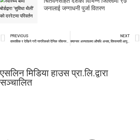
चितवनसहित देशका विभिन्न जिल्लामा ९७
जनालाई जग्गाधनी पुर्जा वितरण
PREVIOUS
NEXT
वास्तविक र देखिने गरी नागरिकको दैनिक जीवनस्तर उकास्न सरकार प्रतिबद्ध छः प्रधानमन्त्री शाह
क्यान्सर अस्पतालमा औषधि अभाव, विश्वव्यापी आपूर्ति अभावले केमोथेरापी नै प्रभावित
एसलिन मिडिया हाउस प्रा.लि.द्वारा
सञ्चालित