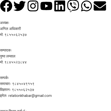
अध्यक्षः
अनिल अधिकारी
मो. ९८५५०६२५३७
सम्पादकः
पुष्पा लम्साल
मो. ९८४५५२३८४४
सम्पर्कः
समाचारः ९८४५०४९१५९
विज्ञापनः ९८५५०६२५३७
इमेलः relationkhabar@gmail.com