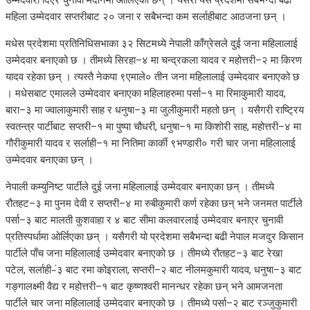
महिला उम्मेदवार सप्तरीबाट २० जना र सबैभन्दा कम सर्लाहीबाट आठजना छन् ।
मधेस प्रदेशमा प्रतिनिधिसभाका ३२ सिटमध्ये नेपाली काँग्रेसले दुई जना महिलालाई
उम्मेदवार बनाएको छ । तीमध्ये सिरहा–४ मा चन्द्रकला यादव र महोत्तरी–२ मा किरण
यादव रहेका छन् । त्यस्तै नेकपा ९एमाले० तीन जना महिलालाई उम्मेदवार बनाएको छ
। मधेसबाट एमालले उम्मेदवार बनाएका महिलाहरुमा पर्सा–१ मा रिमाकुमारी यादव,
बारा–३ मा ज्वालाकुमारी साह र धनुषा–३ मा जुलीकुमारी महतो छन् । यसैगरी राष्ट्रिय
स्वतन्त्र पार्टीबाट सप्तरी–१ मा पुष्पा चौधरी, धनुषा–१ मा किशोरी साह, महोत्तरी–४ मा
गौरीकुमारी यादव र सर्लाही–१ मा नितिमा कार्की ९भण्डारी० गरी चार जना महिलालाई
उम्मेदवार बनाएका छन् ।
नेपाली कम्युनिष्ट पार्टीले दुई जना महिलालाई उम्मेदवार बनाएका छन् । तीमध्ये
रौतहट–३ मा पुनम देवी र सप्तरी–४ मा रुबीकुमारी कर्ण रहेका छन् भने जनमत पार्टीले
पर्सा–३ बाट मालती कुशवाहा र ४ बाट सीमा कलवारलाई उम्मेदवार बनाएर चुनावी
प्रतिस्पर्धामा ओर्लिएका छन् । यसैगरी यो प्रदेशमा सबैभन्दा बढी नेपाल मजदुर किसान
पार्टीले पाँच जना महिलालाई उम्मेदवार बनाएको छ । तीमध्ये रौतहट–३ बाट रेखा
पटेल, सर्लाही–ं३ बाट रमा कोइराला, सप्तरी–२ बाट नीलमकुमारी यादव, धनुषा–३ बाट
गङ्गालक्ष्मी वैद्य र महोत्तरी–१ बाट कृष्णश्वरी मानन्धर रहेका छन् भने आमजनता
पार्टीले चार जना महिलालाई उम्मेदवार बनाएको छ । तीमध्ये पर्सा–२ बाट रञ्जुकुमारी