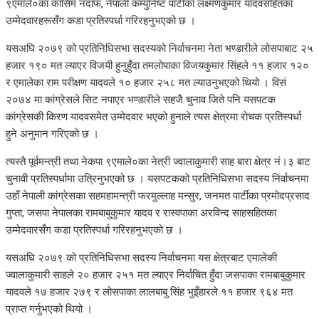
९एमाले०का कासिम नदाफ, नेपाली कम्युनिष्ट पार्टीका लक्ष्मणकुमार यादवसहितका
उम्मेदवारहरूसँग कडा प्रतिस्पर्धा गरिरहनुभएको छ ।
यसअघि २०७९ को प्रतिनिधिसभा सदस्यको निर्वाचनमा नेता भण्डारीले लोसपाबाट २५
हजार १९० मत ल्याएर विजयी हुनुहुँदा तमलोपाका विजयकुमार सिंहले ११ हजार १२०
र एमालेका राम परीक्षण यादवले १० हजार २५८ मत ल्याउनुभएको थियो । विसं
२०७४ मा कांग्रेसले सिट नपाएर भण्डारीले सहजै चुनाव जिते पनि यसपटक
कांग्रेसकी किरण यादवसमेत उम्मेदवार भएको हुनाले त्यस क्षेत्रमा रोचक प्रतिस्पर्धा
हुने अनुमान गरिएको छ ।
त्यस्तै पूर्वमन्त्री तथा नेकपा ९एमाले०का नेत्री ज्वालाकुमारी साह बारा क्षेत्र नं।३ बाट
चुनावी प्रतिस्पर्धामा उत्रिनुभएको छ । यसपटकको प्रतिनिधिसभा सदस्य निर्वाचनमा
उहाँ नेपाली कांग्रेसका सहमहामन्त्री फरमुल्लाह मन्सुर, जनमत पार्टीका प्रमोदप्रसाद
गुप्ता, जसपा नेपालका रामबाबुकुमार यादव र रास्वपाका अरविन्द साहसहितका
उम्मेदवारसँग कडा प्रतिस्पर्धा गरिरहनुभएको छ ।
यसअघि २०७९ को प्रतिनिधिसभा सदस्य निर्वाचनमा यस क्षेत्रबाट एमालेकी
ज्वालाकुमारी साहले २० हजार २५१ मत ल्याएर निर्वाचित हुँदा जसपाका रामबाबुकुमार
यादवले १७ हजार २७९ र लोसपाका लालबाबु सिंह भुइँहारले ११ हजार ९६४ मत
प्राप्त गर्नुभएको थियो ।