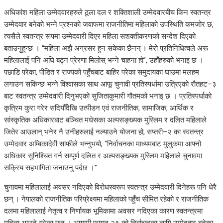
अधिकांश महिला उम्मेदवारहरुले ठूला दल र शक्तिशाली उम्मेदवारबीच किन स्वतन्त्र
उम्मेदवार बनेको भन्ने प्रश्नको जवाफमा राजनीतिमा महिलाको उपस्थिति कमजोर छ,
त्यसैले स्वतन्त्र रूपमा उम्मेदवारी दिएर महिला सशक्तीकरणको सन्देश दिएको
बताउनुहुन्छ । “महिला अझै अग्रसर हुन सकेका छैनन् । मेरो प्रतिनिधित्वले अरू
महिलालाई पनि अघि बढ्न प्रेरणा मिलोस् भन्ने चाहना हो”, उहाँहरुको भनाइ छ ।
पछाडि परेका, पीडित र राज्यको पहुँचबाट बाहिर परेका समुदायका घाउमा मलहम
लगाउन सकिन्छ भन्ने विश्वासका साथ आफू चुनावी प्रतिस्पर्धामा उत्रिएको रौतहट–३
बाट स्वतन्त्र उम्मेदवारी दिनुभएको सुजिताकुमारी गौतमको भनाइ छ । प्रतिस्पर्धाको
कृत्रिम कुरा गरेर सदियौँदेखि उत्पीडन एवं राजनीतिक, सामाजिक, आर्थिक र
सांस्कृतिक अधिकारबाट बञ्चित मधेसका अल्पसङ्ख्यक मुस्लिम र दलित महिलाले
जितेर आउलान् भनेर नै उनीहरुलाई नल्याउने योजना हो, सप्तरी–२ का स्वतन्त्र
उम्मेदवार अम्बिकादेवी साफीले भन्नुभयो, “निर्वाचनका माध्यमबाट मुलुकमा आफ्नो
अधिकार सुनिश्चित गर्न सम्पूर्ण दलित र अल्पसङ्ख्यक मुस्लिम महिलाले चुनावमा
सक्रिय सहभागिता जनाउनु पर्दछ ।”
चुनावमा महिलालाई अवसर नदिएको विरोधस्वरूप स्वतन्त्र उम्मेदवारी दिनेहरू पनि धेरै
छन् । नेपालको राजनीतिक परिप्रेक्ष्यमा महिलाको पहुँच सीमित रहेको र राजनीतिक
दलमा महिलालाई नेतृत्व र निर्णायक भूमिकामा अवसर नदिएका कारण स्वतन्त्रमा
महिला आउने गरेका छन् । आगामी फागुन २१ को निर्वाचनका लागि उम्मेदवार बनेका