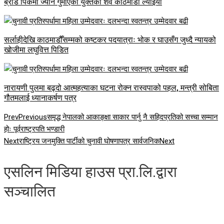
ब्रोड पिकमा ज्यान गुमाएका युक्तको शव काठमाडौं ल्याइयो
सर्लाहीदेखि काठमाडौँसम्मको कष्टकर पदयात्राः भोक र घाउसँग जुध्दै न्यायको
खोजीमा लघुवित्त पिडित
नारायणी पुलमा बढ्दो आत्महत्याका घटना रोक्न रास्वपाको पहल, मन्त्री सोबिता
गौतमलाई ध्यानाकर्षण पत्र
Prev
Previous
समृद्ध नेपालको आकाङ्क्षा साकार पार्नु नै सहिदप्रतिको सच्चा सम्मान
होः पूर्वराष्ट्रपति भण्डारी
Next
राष्ट्रिय जनमुक्ति पार्टीको चुनावी घोषणापत्र सार्वजनिक
Next
एसलिन मिडिया हाउस प्रा.लि.द्वारा
सञ्चालित