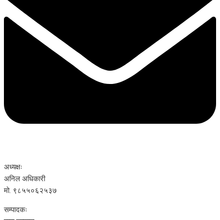
अध्यक्षः
अनिल अधिकारी
मो. ९८५५०६२५३७
सम्पादकः