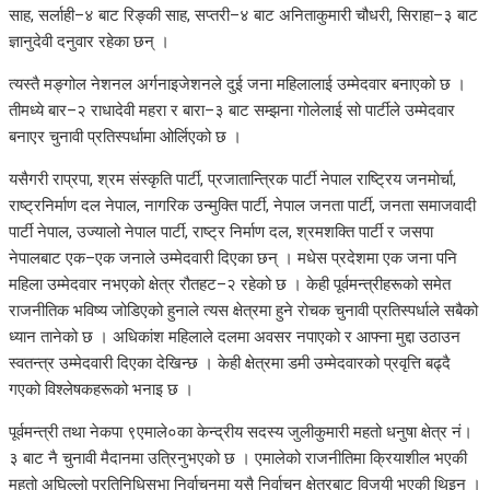
साह, सर्लाही–४ बाट रिङ्की साह, सप्तरी–४ बाट अनिताकुमारी चौधरी, सिराहा–३ बाट
ज्ञानुदेवी दनुवार रहेका छन् ।
त्यस्तै मङ्गोल नेशनल अर्गनाइजेशनले दुई जना महिलालाई उम्मेदवार बनाएको छ ।
तीमध्ये बार–२ राधादेवी महरा र बारा–३ बाट सम्झना गोलेलाई सो पार्टीले उम्मेदवार
बनाएर चुनावी प्रतिस्पर्धामा ओर्लिएको छ ।
यसैगरी राप्रपा, श्रम संस्कृति पार्टी, प्रजातान्त्रिक पार्टी नेपाल राष्ट्रिय जनमोर्चा,
राष्ट्रनिर्माण दल नेपाल, नागरिक उन्मुक्ति पार्टी, नेपाल जनता पार्टी, जनता समाजवादी
पार्टी नेपाल, उज्यालो नेपाल पार्टी, राष्ट्र निर्माण दल, श्रमशक्ति पार्टी र जसपा
नेपालबाट एक–एक जनाले उम्मेदवारी दिएका छन् । मधेस प्रदेशमा एक जना पनि
महिला उम्मेदवार नभएको क्षेत्र रौतहट–२ रहेको छ । केही पूर्वमन्त्रीहरूको समेत
राजनीतिक भविष्य जोडिएको हुनाले त्यस क्षेत्रमा हुने रोचक चुनावी प्रतिस्पर्धाले सबैको
ध्यान तानेको छ । अधिकांश महिलाले दलमा अवसर नपाएको र आफ्ना मुद्दा उठाउन
स्वतन्त्र उम्मेदवारी दिएका देखिन्छ । केही क्षेत्रमा डमी उम्मेदवारको प्रवृत्ति बढ्दै
गएको विश्लेषकहरूको भनाइ छ ।
पूर्वमन्त्री तथा नेकपा ९एमाले०का केन्द्रीय सदस्य जुलीकुमारी महतो धनुषा क्षेत्र नं।
३ बाट नै चुनावी मैदानमा उत्रिनुभएको छ । एमालेको राजनीतिमा क्रियाशील भएकी
महतो अघिल्लो प्रतिनिधिसभा निर्वाचनमा यसै निर्वाचन क्षेत्रबाट विजयी भएकी थिइन् ।