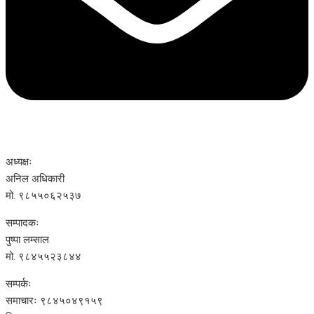
अध्यक्षः
अनिल अधिकारी
मो. ९८५५०६२५३७
सम्पादकः
पुष्पा लम्साल
मो. ९८४५५२३८४४
सम्पर्कः
समाचारः ९८४५०४९१५९