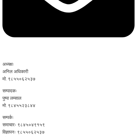
अध्यक्षः
अनिल अधिकारी
मो. ९८५५०६२५३७
सम्पादकः
पुष्पा लम्साल
मो. ९८४५५२३८४४
सम्पर्कः
समाचारः ९८४५०४९१५९
विज्ञापनः ९८५५०६२५३७