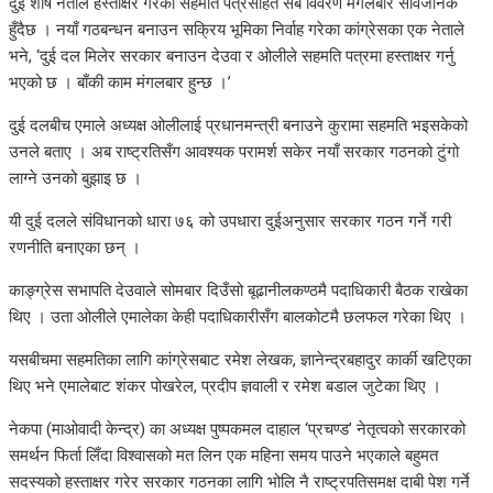
दुई शीर्ष नेताले हस्ताक्षर गरेको सहमति पत्रसहित सबै विवरण मंगलबार सार्वजनिक
हुँदैछ । नयाँ गठबन्धन बनाउन सक्रिय भूमिका निर्वाह गरेका कांग्रेसका एक नेताले
भने, ‘दुई दल मिलेर सरकार बनाउन देउवा र ओलीले सहमति पत्रमा हस्ताक्षर गर्नु
भएको छ । बाँकी काम मंगलबार हुन्छ ।’
दुई दलबीच एमाले अध्यक्ष ओलीलाई प्रधानमन्त्री बनाउने कुरामा सहमति भइसकेको
उनले बताए । अब राष्ट्रतिसँग आवश्यक परामर्श सकेर नयाँ सरकार गठनको टुंगो
लाग्ने उनको बुझाइ छ ।
यी दुई दलले संविधानको धारा ७६ को उपधारा दुईअनुसार सरकार गठन गर्ने गरी
रणनीति बनाएका छन् ।
काङ्ग्रेस सभापति देउवाले सोमबार दिउँसो बूढानीलकण्ठमै पदाधिकारी बैठक राखेका
थिए । उता ओलीले एमालेका केही पदाधिकारीसँग बालकोटमै छलफल गरेका थिए ।
यसबीचमा सहमतिका लागि कांग्रेसबाट रमेश लेखक, ज्ञानेन्द्रबहादुर कार्की खटिएका
थिए भने एमालेबाट शंकर पोखरेल, प्रदीप ज्ञवाली र रमेश बडाल जुटेका थिए ।
नेकपा (माओवादी केन्द्र) का अध्यक्ष पुष्पकमल दाहाल ‘प्रचण्ड’ नेतृत्वको सरकारको
समर्थन फिर्ता लिँदा विश्वासको मत लिन एक महिना समय पाउने भएकाले बहुमत
सदस्यको हस्ताक्षर गरेर सरकार गठनका लागि भोलि नै राष्ट्रपतिसमक्ष दाबी पेश गर्ने