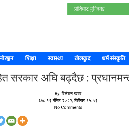
प्रीतिबाट युनिकोड
नोरञ्जन
शिक्षा
स्वास्थ्य
खेलकुद
धर्म संस्कृति
सहित सरकार अघि बढ्दैछ : प्रधानमन्त
By:
रिलेशन खबर
On:
१९ मंसिर २०८२, बिहीबार १५:५९
No Comments