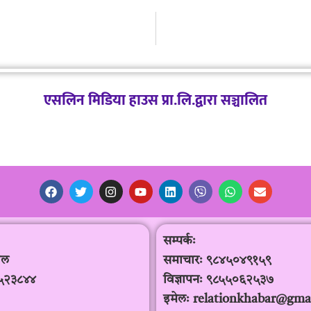
एसलिन मिडिया हाउस प्रा.लि.द्वारा सञ्चालित
सम्पर्कः
साल
समाचारः ९८४५०४९१५९
५२३८४४
विज्ञापनः ९८५५०६२५३७
इमेलः relationkhabar@gma