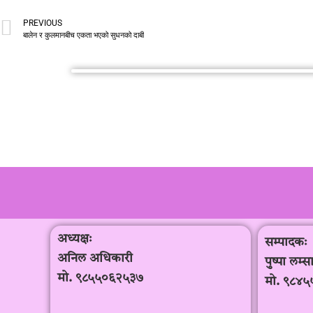
PREVIOUS
बालेन र कुलमानबीच एकता भएको सुधनको दाबी
अध्यक्षः
सम्पादकः
अनिल अधिकारी
पुष्पा लम्
मो. ९८५५०६२५३७
मो. ९८४५