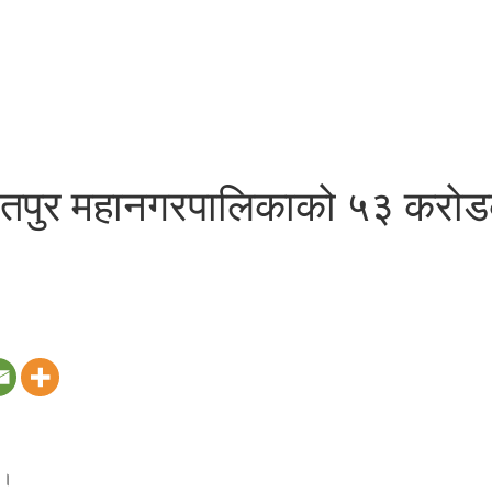
रतपुर महानगरपालिकाको ५३ करोडक
 ।