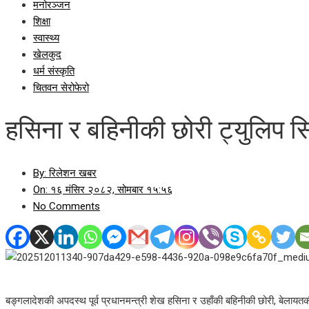
मनोरञ्जन
शिक्षा
स्वास्थ्य
खेलकुद
धर्म संस्कृति
चितवन सेरोफेरो
हसिना र बहिनीकी छोरी ट्युलिप सिद
By:
रिलेशन खबर
On:
१६ मंसिर २०८२, सोमबार १५:५६
No Comments
बङ्गलादेशकी अपदस्थ पूर्व प्रधानमन्त्री शेख हसिना र उहाँकी बहिनीकी छोरी, बेलायतक