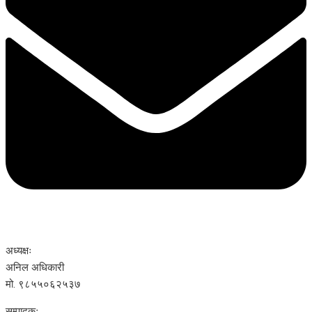
अध्यक्षः
अनिल अधिकारी
मो. ९८५५०६२५३७
सम्पादकः