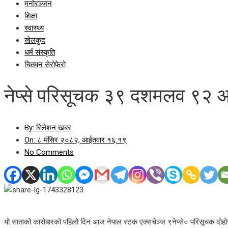
मनोरञ्जन
शिक्षा
स्वास्थ्य
खेलकुद
धर्म संस्कृति
चितवन सेरोफेरो
नेप्से परिसूचक ३९ दशमलव ९२ अ
By:
रिलेशन खबर
On:
८ मंसिर २०८२, आईतवार १६:१९
No Comments
यो साताको कारोबारको पहिलो दिन आज नेपाल स्टक एक्सचेञ्ज ९नेप्से० परिसूचक द