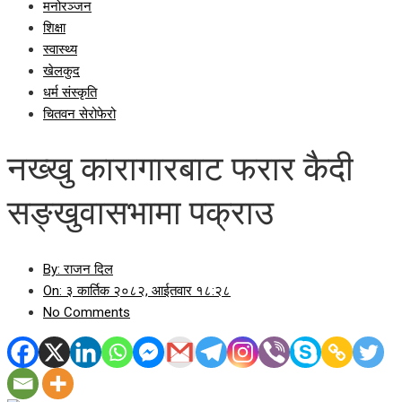
मनोरञ्जन
शिक्षा
स्वास्थ्य
खेलकुद
धर्म संस्कृति
चितवन सेरोफेरो
नख्खु कारागारबाट फरार कैदी
सङ्खुवासभामा पक्राउ
By:
राजन दिल
On:
३ कार्तिक २०८२, आईतवार १८:२८
No Comments