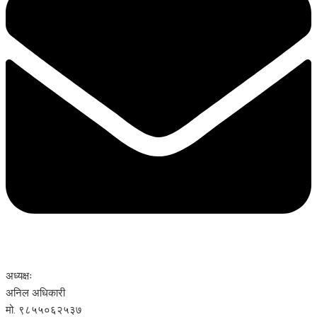
अध्यक्षः
अनिल अधिकारी
मो. ९८५५०६२५३७