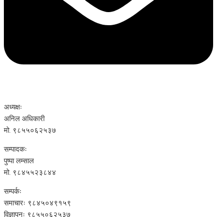
अध्यक्षः
अनिल अधिकारी
मो. ९८५५०६२५३७
सम्पादकः
पुष्पा लम्साल
मो. ९८४५५२३८४४
सम्पर्कः
समाचारः ९८४५०४९१५९
विज्ञापनः ९८५५०६२५३७