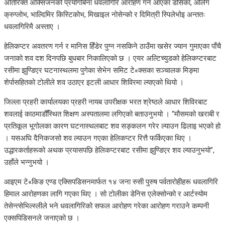
अतिरिक्त अक्सिजनको प्रयोगबिना धवलागिरि आरोहण गर्न आएका डसिका, ओलेग
क्रुग्लोभ, भाल्दिमिर किस्टिकोभ, मिखाइल नोसेन्को र दिमित्री स्पिलेभोइ अन्ततः
धवलागिरिमै अस्ताए ।
हेलिकप्टर अवतरण गर्न र मानिस हिँडेर पुग्न नसकिने ठाउँमा खसेर ज्यान गुमाएका पाँचै
जनाको शव दश दिनपछि बुधबार निकालिएको छ । एयर अल्टिच्युडको हेलिकप्टरबाट
रसीमा झुण्डिएर घटनास्थलमा पुगेका सेभेन समिट टे«क्सका सञ्चालक मिङ्मा
शेर्पासहितको टोलीले शव उठाएर इटली आधार शिविरमा ल्याएको थियो ।
जिल्ला प्रहरी कार्यालयका प्रहरी नायब उपरीक्षक भरत श्रेष्ठले आधार शिविरबाट
शवलाई काठमाडौँस्थित शिक्षण अस्पतालमा लगिएको बताउनुभयो । “मौसमको खराबी र
प्रतिकूल भूगोलका कारण घटनास्थलबाट शव सङ्कलन गरेर ल्याउन ढिलाइ भएको हो
। यसअघि दैनिकजसो शव ल्याउन गएका हेलिकप्टर रित्तै फर्किएका थिए ।
उद्धारकर्ताहरूको अथक प्रयासपछि हेलिकप्टरबाट रसीमा झुण्डिएर शव ल्याउनुभयो”,
उहाँले भन्नुभयो ।
आइएम टे«किङ एण्ड एक्सिपडिसनमार्फत १४ जना रुसी पुरुष पर्वतारोहीहरू धवलागिरि
हिमाल आरोहणका लागि गएका थिए । सो टोलीका डेनिस एलेक्सोन्को र आर्टस्योम
तेसेन्त्सेभिल्स्लीले भने धवलागिरिको सफल आरोहण गरेका आरोहण गराउने कम्पनी
एक्सपिडिसनले जनाएको छ ।