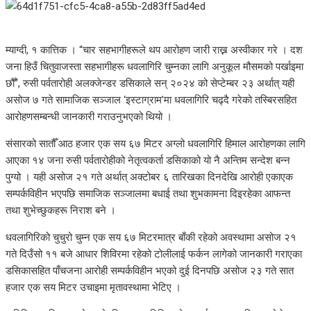
म्याग्दी, १ कात्तिक । “चार सहभागीहरूले थप आरोहण जारी राख्न अस्वीकार गरे । दश
जना हिउँ चितुवाजस्ता सहभागीहरू धवलागिरि चुम्नका लागि अनुकूल मौसमको पर्खाइमा
छौँ”, रुसी पर्वतारोही अलक्जेन्डर डसिकाले सन् २०२४ को सेप्टेम्बर २३ अर्थात् यही
असोज ७ गते सामाजिक सञ्जाल ‘इस्टाग्राम’मा धवलागिरि चढ्दै गरेको तस्बिरसहित
आरोहणसम्बन्धी जानकारी गराउनुभएको थियो ।
संसारको सातौँ आठ हजार एक सय ६७ मिटर अग्लो धवलागिरि हिमाल आरोहणका लागि
आएका १४ जना रुसी पर्वतारोहीको नेतृत्वकर्ता डसिकाको यो नै अन्तिम सन्देश बन्न
पुग्यो । यही असोज २१ गते अर्थात् अक्टोबर ६ तारिखका दिनदेखि आरोही एकाएक
सम्पर्कविहीन भएपछि समाजिक सञ्जालमा बधाई तथा शुभकामना दिइरहेका आफन्त
तथा शुभेच्छुकहरू निराश बने ।
धवलागिरिको चुचुरो चुम्न एक सय ६७ मिटरमात्र बाँकी रहेको अवस्थामा असोज २१
गते दिउँसो ११ बजे आधार शिविरमा रहेको टोलीलाई फर्कन लागेको जानकारी गराएका
डसिकासहित पाँचजना आरोही सम्पर्कविहीन भएको दुई दिनपछि असोज २३ गते सात
हजार एक सय मिटर उचाइमा मृतावस्थामा भेटिए ।