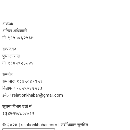
अध्यक्षः
अनिल अधिकारी
मो. ९८५५०६२५३७
सम्पादकः
पुष्पा लम्साल
मो. ९८४५५२३८४४
सम्पर्कः
समाचारः ९८४५०४९१५९
विज्ञापनः ९८५५०६२५३७
इमेलः relationkhabar@gmail.com
सूचना विभाग दर्ता नं.:
३३४७१७/८०/०८१
© २०२४ | relationkhabar.com | सर्वाधिकार सुरक्षित