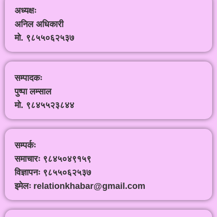
अध्यक्षः
अनिल अधिकारी
मो. ९८५५०६२५३७
सम्पादकः
पुष्पा लम्साल
मो. ९८४५५२३८४४
सम्पर्कः
समाचारः ९८४५०४९१५९
विज्ञापनः ९८५५०६२५३७
इमेलः relationkhabar@gmail.com