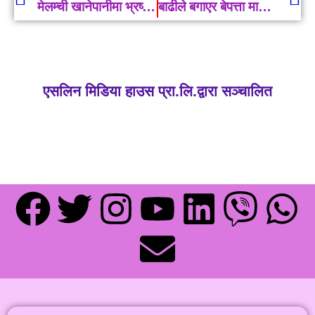
मेलम्ची खानेपानीमा भ्रष्टाचारः चार जना दोषी ठहर, पूर्वसचिव भीम उपाध्यायसहित ११ जनालाई सफाई
बाढीले बगाएर बेपत्ता माझीको शव ४ दिनपछि फेला
एसलिन मिडिया हाउस प्रा.लि.द्वारा सञ्चालित