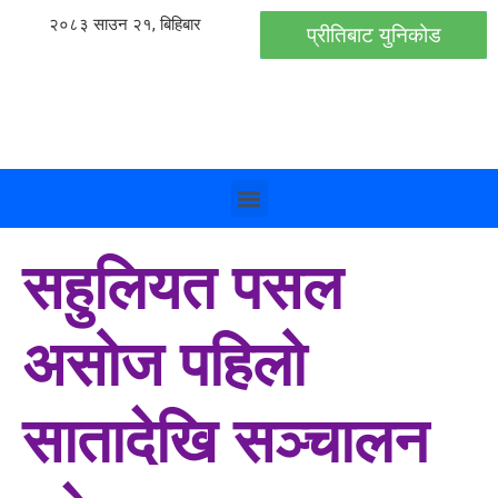
२०८३ साउन २१, बिहिबार
प्रीतिबाट युनिकोड
सहुलियत पसल
असोज पहिलो
सातादेखि सञ्चालन