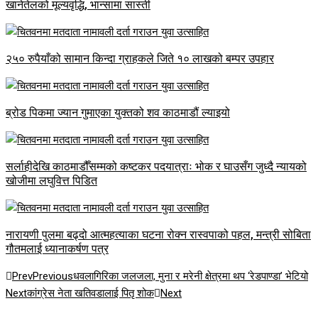
खानेतेलको मूल्यवृद्धि, भान्सामा सास्ती
२५० रुपैयाँको सामान किन्दा ग्राहकले जिते १० लाखको बम्पर उपहार
ब्रोड पिकमा ज्यान गुमाएका युक्तको शव काठमाडौं ल्याइयो
सर्लाहीदेखि काठमाडौँसम्मको कष्टकर पदयात्राः भोक र घाउसँग जुध्दै न्यायको
खोजीमा लघुवित्त पिडित
नारायणी पुलमा बढ्दो आत्महत्याका घटना रोक्न रास्वपाको पहल, मन्त्री सोबिता
गौतमलाई ध्यानाकर्षण पत्र
Prev
Previous
धवलागिरिका जलजला, मुना र मरेनी क्षेत्रमा थप ‘रेडपाण्डा’ भेटियो
Next
कांग्रेस नेता खतिवडालाई पितृ शोक
Next