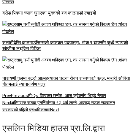
ब्रोड पिकमा ज्यान गुमाएका युक्तको शव काठमाडौं ल्याइयो
सर्लाहीदेखि काठमाडौँसम्मको कष्टकर पदयात्राः भोक र घाउसँग जुध्दै न्यायको
खोजीमा लघुवित्त पिडित
नारायणी पुलमा बढ्दो आत्महत्याका घटना रोक्न रास्वपाको पहल, मन्त्री सोबिता
गौतमलाई ध्यानाकर्षण पत्र
Prev
Previous
टी-२० विश्वकप छनोटः आज कुवेतसँग भिड्दै नेपाल
Next
क्षतिग्रस्त सडक पुनर्निर्माणमा १२ अर्ब लाग्ने, अवरुद्ध सडक सञ्चालन
सरकारको पहिलो प्राथमिकतामा
Next
एसलिन मिडिया हाउस प्रा.लि.द्वारा