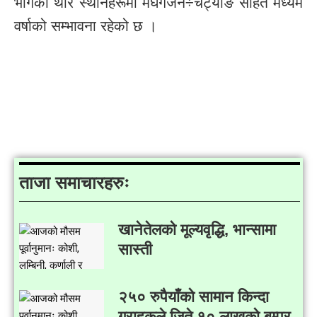
भागका थोरै स्थानहरूमा मेघगर्जन÷चट्याङ सहित मध्यम
वर्षाको सम्भावना रहेको छ ।
ताजा समाचारहरुः
खानेतेलको मूल्यवृद्धि, भान्सामा
सास्ती
२५० रुपैयाँको सामान किन्दा
ग्राहकले जिते १० लाखको बम्पर