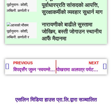
पूर्वाधारप्रति सांसदको आपत्ति,
सुरक्षाकर्मीको व्यवहार सुधार्न माग
नारायणीको बाढीले सुस्तामा
जोखिम, बस्ती जोगाउन स्थानीय
आफैं मैदानमा
PREVIOUS
NEXT
विपद्सँग जुध्न ‘स्वयम्सेवी समूह’मार्फत काम गर्ने कांग्रेसको निर्णय
पोखरामा अलपत्र पर्यटकलाई होटल सङ्घको पहलमा निःशुल्क खाना र बस्ने व्यवस्था
एसलिन मिडिया हाउस प्रा.लि.द्वारा सञ्चालित