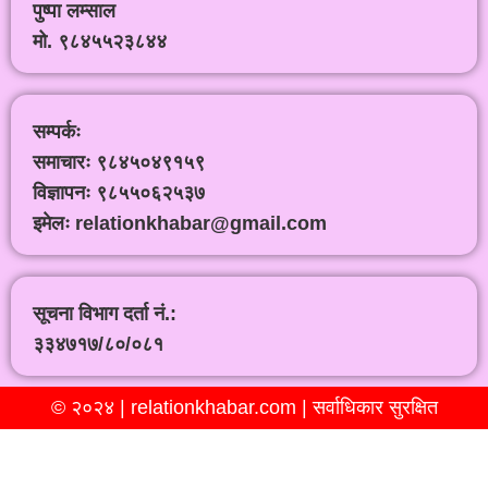
पुष्पा लम्साल
मो. ९८४५५२३८४४
सम्पर्कः
समाचारः ९८४५०४९१५९
विज्ञापनः ९८५५०६२५३७
इमेलः relationkhabar@gmail.com
सूचना विभाग दर्ता नं.:
३३४७१७/८०/०८१
© २०२४ | relationkhabar.com | सर्वाधिकार सुरक्षित