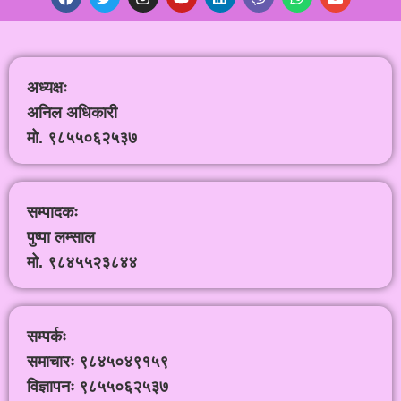
अध्यक्षः
अनिल अधिकारी
मो. ९८५५०६२५३७
सम्पादकः
पुष्पा लम्साल
मो. ९८४५५२३८४४
सम्पर्कः
समाचारः ९८४५०४९१५९
विज्ञापनः ९८५५०६२५३७