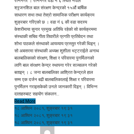
रत्ननगर । रत्ननगर वडा नं ६ स्थित नेपाल
श्रृजनशिल बाल संरक्षण केन्द्रको १५औं बार्षिक
साधारण सभा तथा तेस्रो सामाजिक परीक्षण कार्यक्रम
शुक्रबार गरिएको छ । वडा नं ६ की वडा सदस्य
केशरीमाया सुनार प्रमुख अतिथि रहेको सो कार्यक्रममा
संस्थाकी सचिव गीता तिवारीले प्रगति प्रतिवेदन तथा
शोभा पाठकले संस्थाको आयव्याय प्रस्तुत गरेकी थिइन् ।
सो अबसरमा संस्थाकी अध्यक्ष शुशीला भट्टराईले अनाथ
बालबालिकाको संरक्षण, शिक्षा र परिवारमा पुनर्मिलनको
लागि बाल संरक्षण केन्द्र स्थापना गरेर सञ्चालन गरेको
बताइन् । ८ जना बालबालिका आश्रित केन्द्रले हाल
सम्म एक दर्जन बढी बालबालिकालाई शिक्षा र परिवारमा
पुनर्मिलन गराइसकेको उनले जानकारी दिइन् । विभिन्न
दाताहरुबाट सहयोग संकलन…
Read More
१८ आश्विन २०८१, शुक्रबार १९:३१
१८ आश्विन २०८१, शुक्रबार १९:३१
१८ आश्विन २०८१, शुक्रबार १९:३१