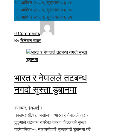
१८ आश्विन २०८१, शुक्रबार ०६:४७
१८ आश्विन २०८१, शुक्रबार ०६:४७
१८ आश्विन २०८१, शुक्रबार ०६:४७
0 Comments
By
रिलेशन खबर
भारत र नेपालले तटबन्ध
नगर्दा सुस्ता डुबानमा
समाचार
,
हेडलाईन
नवलपरासी,१८ असोज । भारत र नेपालले तार र
ढुङ्गाले तटबन्ध नगरेका कारण जिल्लाको सुस्ता
गाउँपालिका–५ नारायणीपारि सुस्तागाउँ डुुबानमा पर्दै