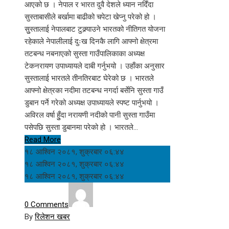
आएको छ । नेपाल र भारत दुवै देशले ध्यान नदिँदा
सुस्ताबासीले बर्खामा बाढीको चपेटा खेप्नु परेको हो ।
सुुस्तालाई नेपालबाट टुक्र्याउने भारतको नीतिगत योजना
रहेकाले नेपालीलाई दुःख दिनकै लागि आफ्नो क्षेत्रमा
तटबन्ध नबनाएको सुस्ता गाउँपालिकाका अध्यक्ष
टेकनरायण उपाध्यायले दाबी गर्नुभयो । उहाँका अनुसार
सुस्तालाई भारतले तीनतिरबाट घेरेको छ । भारतले
आफ्नो क्षेत्रका नदीमा तटबन्ध नगर्दा बर्सेनि सुस्ता गाउँ
डुबान पर्ने गरेको अध्यक्ष उपाध्यायले स्पष्ट पार्नुभयो ।
अविरल वर्षा हुुँदा नरायणी नदीको पानी सुस्ता गाउँमा
पसेपछि सुस्ता डुबानमा परेको हो । भारतले…
Read More
१८ आश्विन २०८१, शुक्रबार ०६:४४
१८ आश्विन २०८१, शुक्रबार ०६:४४
१८ आश्विन २०८१, शुक्रबार ०६:४४
0 Comments
By
रिलेशन खबर