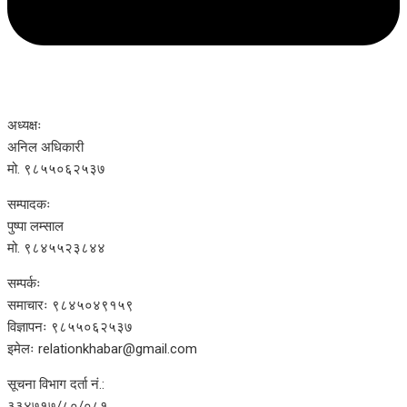
अध्यक्षः
अनिल अधिकारी
मो. ९८५५०६२५३७
सम्पादकः
पुष्पा लम्साल
मो. ९८४५५२३८४४
सम्पर्कः
समाचारः ९८४५०४९१५९
विज्ञापनः ९८५५०६२५३७
इमेलः relationkhabar@gmail.com
सूचना विभाग दर्ता नं.:
३३४७१७/८०/०८१